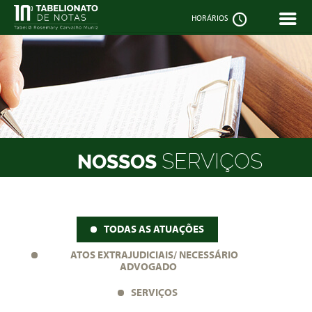


HORÁRIOS
SERVIÇOS
NOSSOS
TODAS AS ATUAÇÕES
ATOS EXTRAJUDICIAIS/ NECESSÁRIO
ADVOGADO
SERVIÇOS