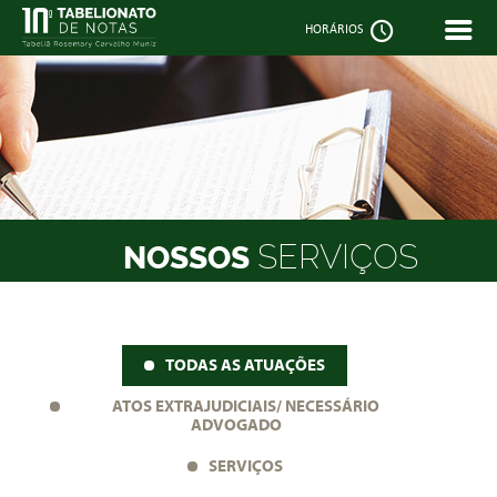


HORÁRIOS
SERVIÇOS
NOSSOS
TODAS AS ATUAÇÕES
ATOS EXTRAJUDICIAIS/ NECESSÁRIO
ADVOGADO
SERVIÇOS